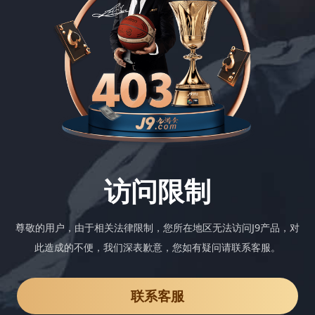
访问限制
尊敬的用户，由于相关法律限制，您所在地区无法访问J9产品，对
此造成的不便，我们深表歉意，您如有疑问请联系客服。
联系客服